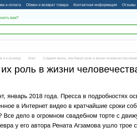
вка и оплата
Обмен и возврат товара
Контактная информация
Отзывы 
онить вам?
м и в розницу
Блог
Сладкая жизнь, или Какую роль в жизни человечества игра
 их роль в жизни человечеств
т, январь 2018 года. Пресса в подробностях ос
нное в Интернет видео в кратчайшие сроки соб
 Все дело в огромном свадебном торте с движ
евра у его автора Рената Агзамова ушло трое су