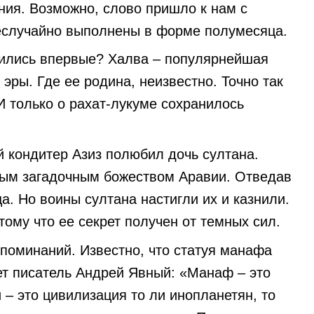
ения. Возможно, слово пришло к нам с
неслучайно выполнены в форме полумесяца.
явились впервые? Халва – популярнейшая
эры. Где ее родина, неизвестно. Точно так
И только о рахат-лукуме сохранилось
й кондитер Азиз полюбил дочь султана.
мым загадочным божеством Аравии. Отведав
а. Но воины султана настигли их и казнили.
тому что ее секрет получен от темных сил.
поминаний. Известно, что статуя манафа
т писатель Андрей Явный: «Манаф – это
– это цивилизация то ли инопланетян, то