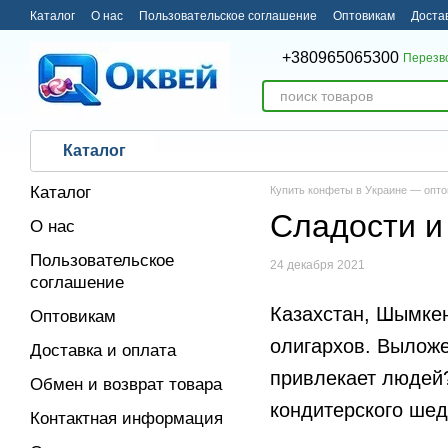
Перейти к основному контенту
Каталог
О нас
Пользовательское соглашение
Оптовикам
Доста
Пользовательское соглашение
+380965065300
Перезв
Каталог
Каталог
Купить конфеты в Украине — опто
Сладости и
О нас
Пользовательское
24 декабря 2021
соглашение
Казахстан, Шымкен
Оптовикам
олигархов. Выложе
Доставка и оплата
привлекает людей?
Обмен и возврат товара
кондитерского шед
Контактная информация