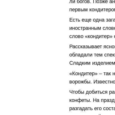
ли богов. Позже а
первым кондитеро
Есть еще одна заг
иностранным слово
слово «кондитер» 
Рассказывает ясно
обладали тем спек
Сладким изделием 
«Кондитер» – так 
ворожбы. Известно
Чтобы добиться р
конфеты. На празд
разгадать его сос