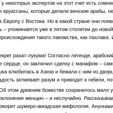
 у некоторых экспертов на этот счет есть сомн
е круассаны, которые делали венские арабы, 
 Европу с Востока. Но в какой стране они по
ь – упоминается уже в пятом столетии до новой 
происхождения такого лакомства, как пахлава. 
екрет рахат-лукума! Согласно легенде, арабски
е сердце, он заключил сделку с манафом – са
шка влюбилась в Азиза и бежала с ним из дворц
дость затмевает разум и приводит к гибели, по
Об этом древнем божестве сохранилось мало у
клонения женщин – и неслучайно. Рассказывае
говорит шумеро-аккадская мифология. Ануннаки 