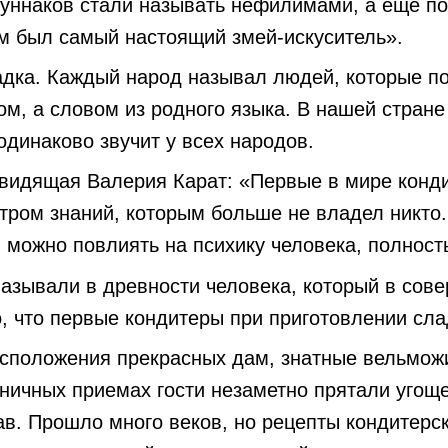
нуннаков стали называть нефилимами, а еще по
м был самый настоящий змей-искуситель».
адка. Каждый народ называл людей, которые п
м, а словом из родного языка. В нашей стране 
одинаково звучит у всех народов.
видящая Валерия Карат: «Первые в мире конди
тром знаний, которым больше не владел никто.
можно повлиять на психику человека, полность
называли в древности человека, который в сов
, что первые кондитеры при приготовлении сла
асположения прекрасных дам, знатные вельмож
ничных приемах гости незаметно прятали угощ
тав. Прошло много веков, но рецепты кондитерс