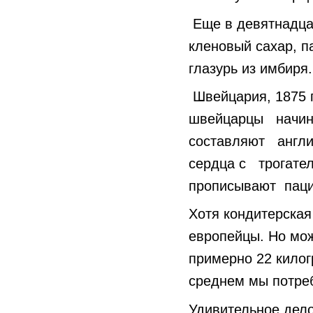
Еще в девятнадца
кленовый сахар, п
глазурь из имбиря.
Швейцария, 1875 
швейцарцы начина
составляют англич
сердца с трогате
прописывают паци
Хотя кондитерская
европейцы. Но мож
примерно 22 килог
среднем мы потреб
Удивительное дело