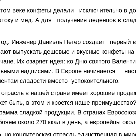
том веке конфеты делали исключительно в д
атоку и мед. А для получения леденцов в сла
год. Инженер Даниэль Петер создает первый в
ют выпускать дешевые и вкусные конфеты н
ане. Их озаряет идея: ко Дню святого Валент
льными надписями. В Европе начинается наст
ентам сладости вместо успокоительного.
 отрасль в нашей стране имеет хорошие прода
ет быть, в этом и кроется наше преимущество?
рамма сладкой продукции. В странах Евросоюза
ляем около 270 ккал в день, а европейцы окол
, но кондитерская отрасль единственная в мире