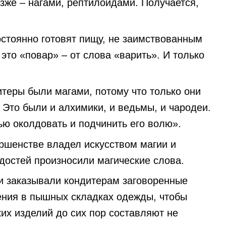
зже – нагами, рептилоидами. Получается,
остоянно готовят пищу, не заимствованным
это «повар» – от слова «варить». И только
теры были магами, потому что только они
 Это были и алхимики, и ведьмы, и чародеи.
ю околдовать и подчинить его волю».
ершенстве владел искусством магии и
достей произносили магические слова.
и заказывали кондитерам заговоренные
ения в пышных складках одежды, чтобы
ких изделий до сих пор составляют не