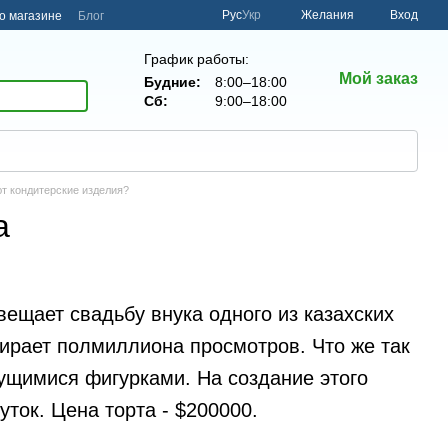
Рус
Укр
Желания
Вход
о магазине
Блог
График работы:
Мой заказ
Будние:
8:00–18:00
Сб:
9:00–18:00
ют кондитерские изделия?
а
вещает свадьбу внука одного из казахских
ирает полмиллиона просмотров. Что же так
ущимися фигурками. На создание этого
ток. Цена торта - $200000.