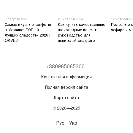
3 августа 2026
20 ноября 2024
12 ноября 20
Самые вкусные конфеты
Как купить качественные
Полезные 
в Украине: ТОП-10
шоколадные конфеты:
зефира и м
лучших сладостей 2026 |
руководство для
OKVEJ
ценителей сладкого
+380965065300
Контактная информация
Полная версия сайта
Карта сайта
© 2020—2025
Рус
Укр