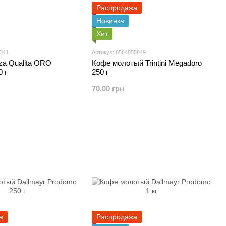
Распродажа
Новинка
Хит
5341
Артикул: 6564855849
za Qualita ORO
Кофе молотый Trintini Megadoro
 г
250 г
70.00 грн
а
Распродажа