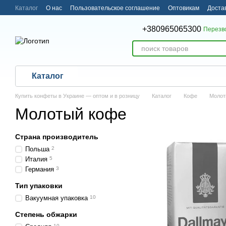
Перейти к основному контенту
Каталог
О нас
Пользовательское соглашение
Оптовикам
Доста
Пользовательское соглашение
+380965065300
Перезв
Каталог
Купить конфеты в Украине — оптом и в розницу
Каталог
Кофе
Молот
Молотый кофе
Страна производитель
Польша
2
Италия
5
Германия
3
Тип упаковки
Вакуумная упаковка
10
Степень обжарки
10