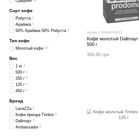
Средняя
Сорт кофе
Робуста
1
Арабика
7
50% Арабика 50% Робуста
2
Артикул: 65648558412
Кофе молотый Dallmayr
Тип кофе
500 г
Молотый кофе
10
300.00 грн
Вес
1 кг
1
500 г
1
250 г
5
125 г
1
450 г
2
Бренд
LavaZZa
2
Кофе бренда Trintini
3
Dallmayr
3
Ambassador
2