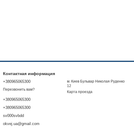
Контактная информация
+380965065300
м. Киев Бульвар Николая Руденко
12
Перезвонить вам?
Карта проезда
+380965065300
+380965065300
sv000svbdd
okvej.ua@gmail.com