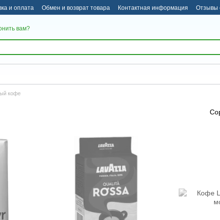
вка и оплата
Обмен и возврат товара
Контактная информация
Отзывы 
онить вам?
ый кофе
Со