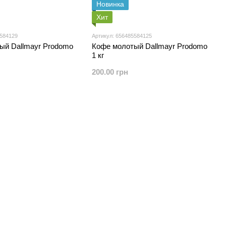
Новинка
Хит
5584129
Артикул: 656485584125
ый Dallmayr Prodomo
Кофе молотый Dallmayr Prodomo
1 кг
200.00 грн