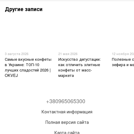
Другие записи
3 августа 2026
21 мая 2026
12 ноября 20
Самые вкусные конфеты
Искусство дегустации:
Полезные 
в Украине: ТОП-10
как отличить элитные
зефира и м
лучших сладостей 2026 |
конфеты от масс-
OKVEJ
маркета
+380965065300
Контактная информация
Полная версия сайта
Карта сайта