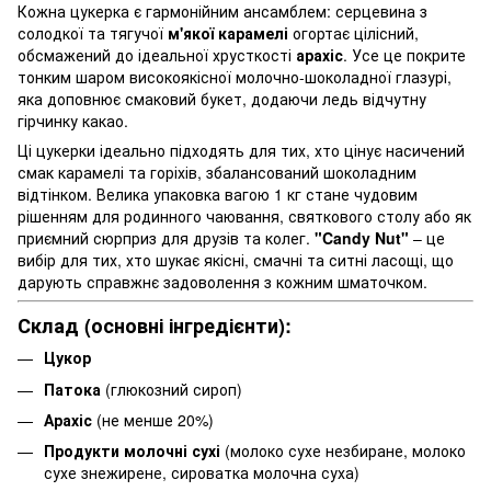
Кожна цукерка є гармонійним ансамблем: серцевина з
солодкої та тягучої
м'якої карамелі
огортає цілісний,
обсмажений до ідеальної хрусткості
арахіс
. Усе це покрите
тонким шаром високоякісної молочно-шоколадної глазурі,
яка доповнює смаковий букет, додаючи ледь відчутну
гірчинку какао.
Ці цукерки ідеально підходять для тих, хто цінує насичений
смак карамелі та горіхів, збалансований шоколадним
відтінком. Велика упаковка вагою 1 кг стане чудовим
рішенням для родинного чаювання, святкового столу або як
приємний сюрприз для друзів та колег.
"Candy Nut"
– це
вибір для тих, хто шукає якісні, смачні та ситні ласощі, що
дарують справжнє задоволення з кожним шматочком.
Склад (основні інгредієнти):
Цукор
Патока
(глюкозний сироп)
Арахіс
(не менше 20%)
Продукти молочні сухі
(молоко сухе незбиране, молоко
сухе знежирене, сироватка молочна суха)