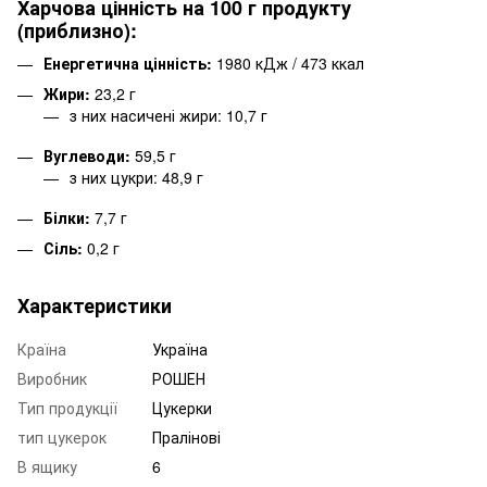
Харчова цінність на 100 г продукту
(приблизно):
Енергетична цінність:
1980 кДж / 473 ккал
Жири:
23,2 г
з них насичені жири: 10,7 г
Вуглеводи:
59,5 г
з них цукри: 48,9 г
Білки:
7,7 г
Сіль:
0,2 г
Характеристики
Країна
Україна
Виробник
РОШЕН
Тип продукції
Цукерки
тип цукерок
Пралінові
В ящику
6