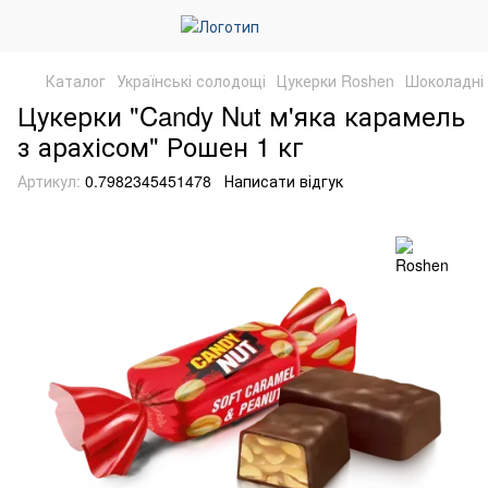
Каталог
Українські солодощі
Цукерки Roshen
Шоколадні
Цукерки "Candy Nut м'яка карамель
з арахісом" Рошен 1 кг
Артикул:
0.7982345451478
Написати відгук