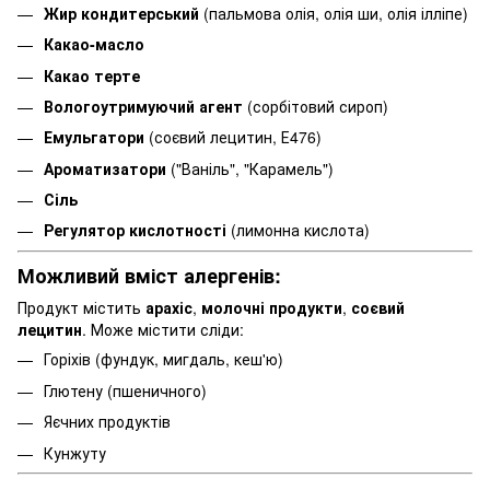
Жир кондитерський
(пальмова олія, олія ши, олія ілліпе)
Какао-масло
Какао терте
Вологоутримуючий агент
(сорбітовий сироп)
Емульгатори
(соєвий лецитин, Е476)
Ароматизатори
("Ваніль", "Карамель")
Сіль
Регулятор кислотності
(лимонна кислота)
Можливий вміст алергенів:
Продукт містить
арахіс
,
молочні продукти
,
соєвий
лецитин
. Може містити сліди:
Горіхів (фундук, мигдаль, кеш'ю)
Глютену (пшеничного)
Яєчних продуктів
Кунжуту