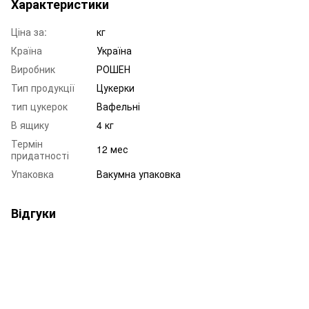
Характеристики
Ціна за:
кг
Країна
Україна
Виробник
РОШЕН
Тип продукції
Цукерки
тип цукерок
Вафельні
В ящику
4 кг
Термін
12 мес
придатності
Упаковка
Вакумна упаковка
Відгуки