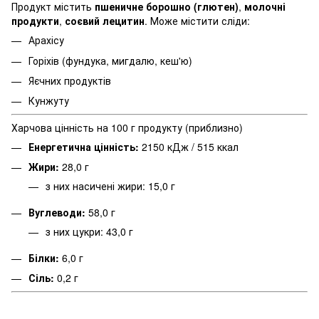
Продукт містить
пшеничне борошно (глютен)
,
молочні
продукти
,
соєвий лецитин
. Може містити сліди:
Арахісу
Горіхів (фундука, мигдалю, кеш'ю)
Яєчних продуктів
Кунжуту
Харчова цінність на 100 г продукту (приблизно)
Енергетична цінність:
2150 кДж / 515 ккал
Жири:
28,0 г
з них насичені жири: 15,0 г
Вуглеводи:
58,0 г
з них цукри: 43,0 г
Білки:
6,0 г
Сіль:
0,2 г