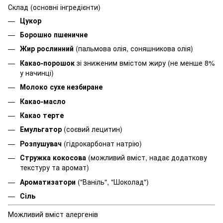
Склад (основні інгредієнти)
Цукор
Борошно пшеничне
Жир рослинний
(пальмова олія, соняшникова олія)
Какао-порошок
зі зниженим вмістом жиру (не менше 8%
у начинці)
Молоко сухе незбиране
Какао-масло
Какао терте
Емульгатор
(соєвий лецитин)
Розпушувач
(гідрокарбонат натрію)
Стружка кокосова
(можливий вміст, надає додаткову
текстуру та аромат)
Ароматизатори
("Ваніль", "Шоколад")
Сіль
Можливий вміст алергенів