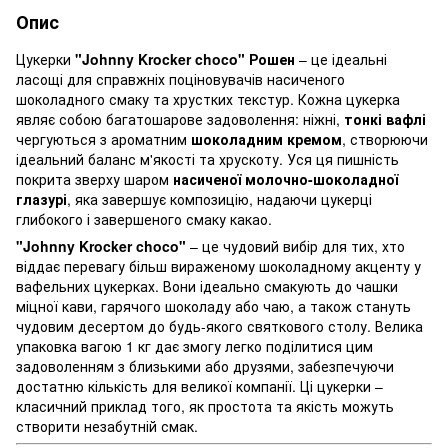
Опис
Цукерки
"Johnny Krocker choco" Рошен
– це ідеальні
ласощі для справжніх поціновувачів насиченого
шоколадного смаку та хрустких текстур. Кожна цукерка
являє собою багатошарове задоволення: ніжні,
тонкі вафлі
чергуються з ароматним
шоколадним кремом
, створюючи
ідеальний баланс м'якості та хрускоту. Уся ця пишність
покрита зверху шаром
насиченої молочно-шоколадної
глазурі
, яка завершує композицію, надаючи цукерці
глибокого і завершеного смаку какао.
"Johnny Krocker choco"
– це чудовий вибір для тих, хто
віддає перевагу більш вираженому шоколадному акценту у
вафельних цукерках. Вони ідеально смакують до чашки
міцної кави, гарячого шоколаду або чаю, а також стануть
чудовим десертом до будь-якого святкового столу. Велика
упаковка вагою 1 кг дає змогу легко поділитися цим
задоволенням з близькими або друзями, забезпечуючи
достатню кількість для великої компанії. Ці цукерки –
класичний приклад того, як простота та якість можуть
створити незабутній смак.