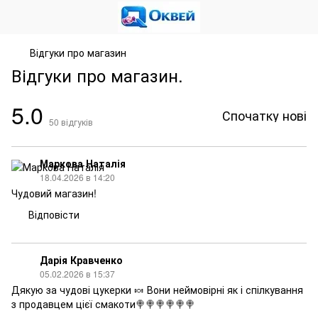
Відгуки про магазин
Відгуки про магазин.
5.0
Спочатку нові
50
відгуків
Маркова Наталія
18.04.2026 в 14:20
Чудовий магазин!
Відповісти
Дарія Кравченко
05.02.2026 в 15:37
Дякую за чудові цукерки 🍬 Вони неймовірні як і спілкування
з продавцем цієї смакоти🍭🍭🍭🍭🍭🍭