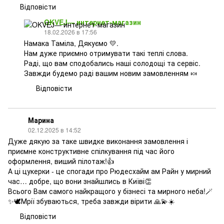
Відповісти
OKVEJ— интернет-магазин
18.02.2026 в 17:56
Намака Таміла, Дякуємо 💛.
Нам дуже приємно отримувати такі теплі слова.
Раді, що вам сподобались наші солодощі та сервіс.
Завжди будемо раді вашим новим замовленням 🍬
Відповісти
Марина
02.12.2025 в 14:52
Дуже дякую за таке швидке виконання замовлення і
приємне конструктивне спілкування під час його
оформлення, виший пілотаж!👍
А ці цукерки - це спогади про Рюдесхайм ам Райн у мирний
час… добре, що вони знайшлись в Київі👏
Всього Вам самого найкращого у бізнесі та мирного неба!🪄
✨🕊️Мрії збуваються, треба завжди вірити 🙏💫☀️
Відповісти