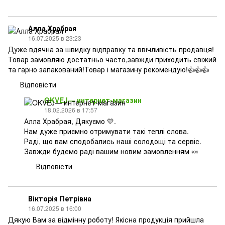
Алла Храбрая
16.07.2025 в 23:23
Дуже вдячна за швидку відправку та ввічливість продавця!
Товар замовляю достатньо часто,завжди приходить свіжий
та гарно запакований!Товар і магазину рекомендую!👍👍👍
Відповісти
OKVEJ— интернет-магазин
18.02.2026 в 17:57
Алла Храбрая, Дякуємо 💛.
Нам дуже приємно отримувати такі теплі слова.
Раді, що вам сподобались наші солодощі та сервіс.
Завжди будемо раді вашим новим замовленням 🍬
Відповісти
Вікторія Петрівна
16.07.2025 в 16:00
Дякую Вам за відмінну роботу! Якісна продукція прийшла