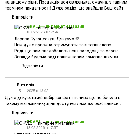
на вищому рівні. Продукція вся свіженька, смачна, з гарним
терміном придатності! Дуже радію, що знайшла Ваш сайт.
Відповісти
OKVEJ— интернет-магазин
18.02.2026 в 17:56
Лариса Булацескул, Дякуємо 💛.
Нам дуже приємно отримувати такі теплі слова.
Раді, що вам сподобались наші солодощі та сервіс.
Завжди будемо раді вашим новим замовленням 🍬
Відповісти
Вікторія
15.11.2025 в 13:03
Дуже дякую.такий вибір конфет і печива ще не бачила в
такому магазинчику.ціни доступні.глаза аж розбігались .
Відповісти
OKVEJ— интернет-магазин
18.02.2026 в 17:57