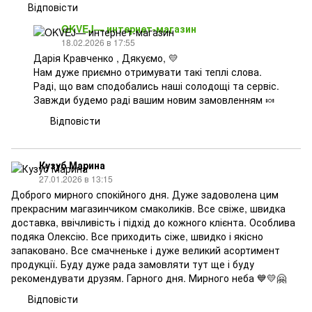
Відповісти
OKVEJ— интернет-магазин
18.02.2026 в 17:55
Дарія Кравченко , Дякуємо, 💛
Нам дуже приємно отримувати такі теплі слова.
Раді, що вам сподобались наші солодощі та сервіс.
Завжди будемо раді вашим новим замовленням 🍬
Відповісти
Кузуб Марина
27.01.2026 в 13:15
Доброго мирного спокійного дня. Дуже задоволена цим
прекрасним магазинчиком смаколиків. Все свіже, швидка
доставка, ввічливість і підхід до кожного клієнта. Особлива
подяка Олексію. Все приходить сіже, швидко і якісно
запаковано. Все смачненьке і дуже великий асортимент
продукції. Буду дуже рада замовляти тут ще і буду
рекомендувати друзям. Гарного дня. Мирного неба 💙💛🤗
Відповісти