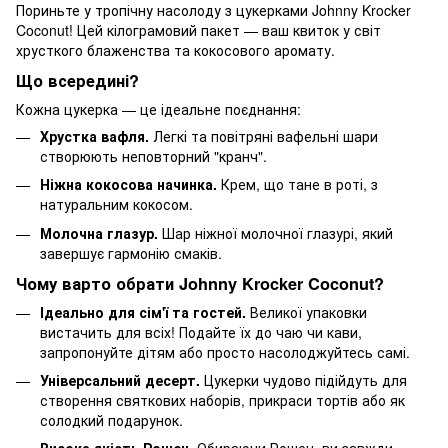
Пориньте у тропічну насолоду з цукерками Johnny Krocker
Coconut! Цей кілограмовий пакет — ваш квиток у світ
хрусткого блаженства та кокосового аромату.
Що всередині?
Кожна цукерка — це ідеальне поєднання:
Хрустка вафля.
Легкі та повітряні вафельні шари
створюють неповторний "кранч".
Ніжна кокосова начинка.
Крем, що тане в роті, з
натуральним кокосом.
Молочна глазур.
Шар ніжної молочної глазурі, який
завершує гармонію смаків.
Чому варто обрати Johnny Krocker Coconut?
Ідеально для сім'ї та гостей.
Великої упаковки
вистачить для всіх! Подайте їх до чаю чи кави,
запропонуйте дітям або просто насолоджуйтесь самі.
Універсальний десерт.
Цукерки чудово підійдуть для
створення святкових наборів, прикраси тортів або як
солодкий подарунок.