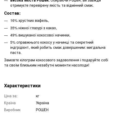
Висока якість Рошен.
Обираючи Рошен, ви завжди
отримуєте перевірену якість та відмінний смак.
Состав:
16% хрустких вафель,
35% ніжної глазурі з какао,
49% вишуканої кокосової начинки,
5% справжнього кокосу у начинці та секретний
індгрідієнт, який робить смак довершеним: мигдальна
паста.
Замовте кілограм кокосового задоволення і подаруйте собі
та своїм близьким незабутні моменти насолоди!
Характеристики
Ціна за:
кг
Країна
Україна
Виробник
РОШЕН