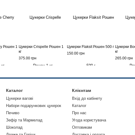
ry Рошен 1
Цукерки Crispelle Рошен 1
Цукерки Flaksit Рошен 500 г
Цукерки Bo
кг
кг
150.00 грн
375.00 грн
265.00 грн
Каталог
Клієнтам
Цукерки вагові
Вхід до кабінету
Набори подарункових цукерок
Каталог
Печиво
Про нас
Зефір та Мармелад
Угода користувача
Шоколад
Оптовикам
Драже та Горіхи
Доставка і оплата