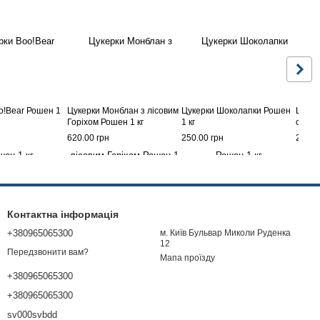
o!Bear Рошен 1
Цукерки Монблан з лісовим
Цукерки Шоколапки Рошен
Цукер
Горіхом Рошен 1 кг
1 кг
choco
620.00 грн
250.00 грн
280.0
Контактна інформація
+380965065300
м. Київ Бульвар Миколи Руденка
12
Передзвонити вам?
Мапа проїзду
+380965065300
+380965065300
sv000svbdd