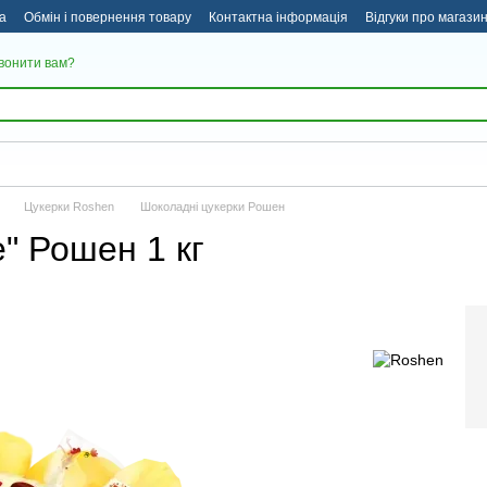
а
Обмін і повернення товару
Контактна інформація
Відгуки про магази
вонити вам?
Цукерки Roshen
Шоколадні цукерки Рошен
" Рошен 1 кг