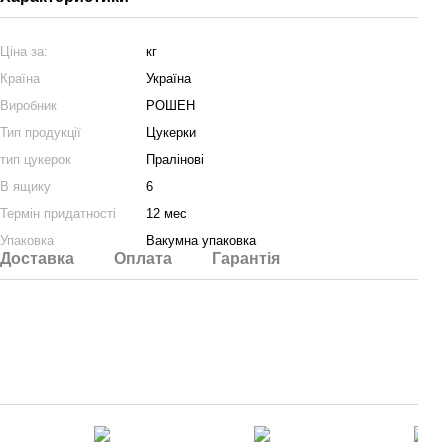
Ціна за:
кг
Країна
Україна
Виробник
РОШЕН
Тип продукції
Цукерки
тип цукерок
Пралінові
В ящику
6
Термін придатності
12 мес
Упаковка
Вакумна упаковка
Доставка
Оплата
Гарантія