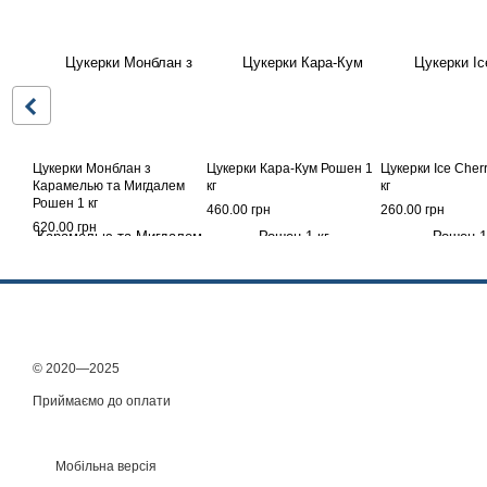
Цукерки Монблан з
Цукерки Кара-Кум Рошен 1
Цукерки Ice Cher
Карамелью та Мигдалем
кг
кг
Рошен 1 кг
460.00 грн
260.00 грн
620.00 грн
© 2020—2025
Приймаємо до оплати
Мобільна версія