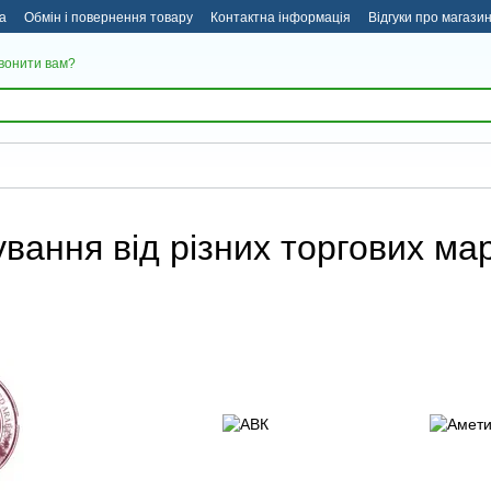
а
Обмін і повернення товару
Контактна інформація
Відгуки про магази
вонити вам?
вання від різних торгових ма