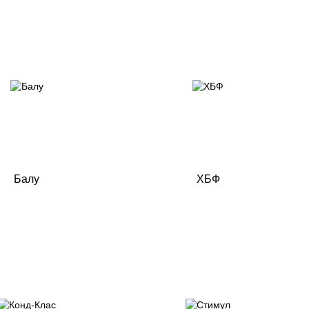
Балу
ХБФ