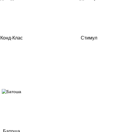
Конд-Клас
Стимул
Батоша