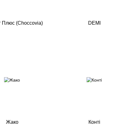
 Плюс (Choccovia)
DEMI
Жако
Конті