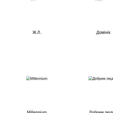
Ж.Л.
Домінік
Millennium
Добрим люд