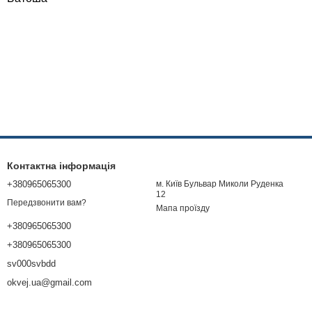
Контактна інформація
+380965065300
м. Київ Бульвар Миколи Руденка
12
Передзвонити вам?
Мапа проїзду
+380965065300
+380965065300
sv000svbdd
okvej.ua@gmail.com