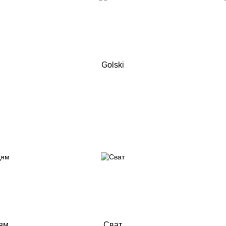
Golski
ям
Сват