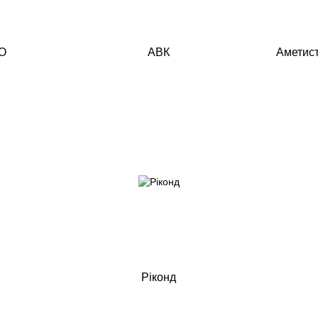
O
АВК
Аметист
Ріконд