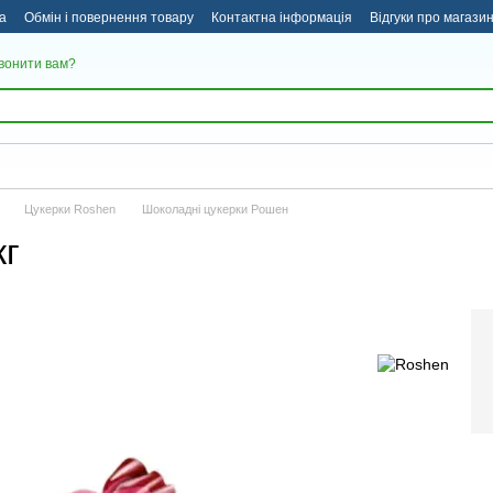
а
Обмін і повернення товару
Контактна інформація
Відгуки про магази
вонити вам?
Цукерки Roshen
Шоколадні цукерки Рошен
кг