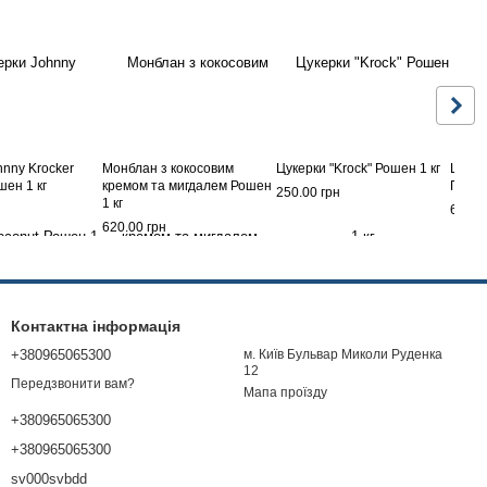
hnny Krocker
Монблан з кокосовим
Цукерки "Krock" Рошен 1 кг
Цукер
шен 1 кг
кремом та мигдалем Рошен
Горіх
250.00 грн
1 кг
620.0
620.00 грн
Контактна інформація
+380965065300
м. Київ Бульвар Миколи Руденка
12
Передзвонити вам?
Мапа проїзду
+380965065300
+380965065300
sv000svbdd