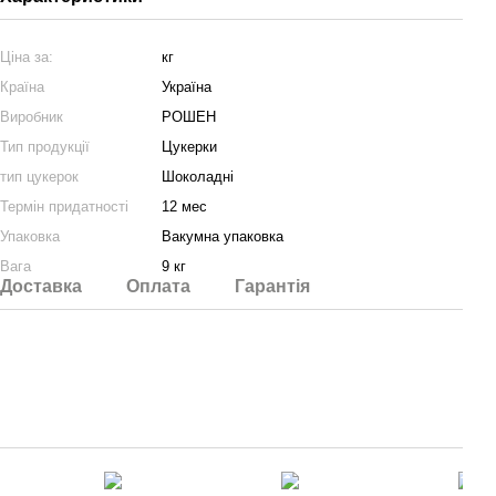
Ціна за:
кг
Країна
Україна
Виробник
РОШЕН
Тип продукції
Цукерки
тип цукерок
Шоколадні
Термін придатності
12 мес
Упаковка
Вакумна упаковка
Вага
9 кг
Доставка
Оплата
Гарантія