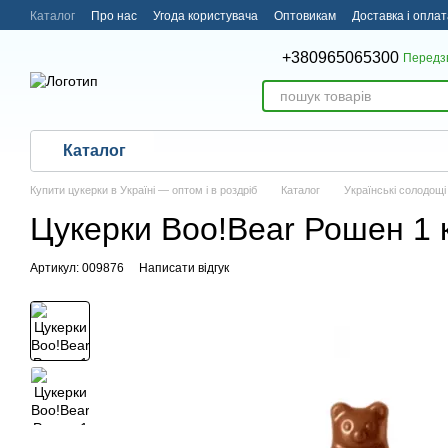
Перейти до основного контенту
Каталог
Про нас
Угода користувача
Оптовикам
Доставка і оплат
Угода користувача
+380965065300
Передз
Каталог
Купити цукерки в Україні — оптом і в роздріб
Каталог
Українські солодощі
Цукерки Boo!Bear Рошен 1 
Артикул: 009876
Написати відгук