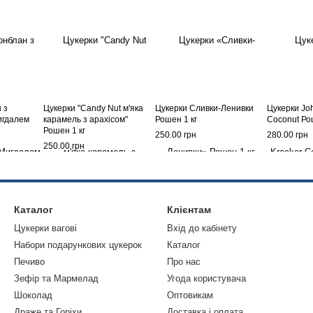
 з
Цукерки "Candy Nut м'яка
Цукерки Сливки-Ленивки
Цукерки Jo
игдалем
карамель з арахісом"
Рошен 1 кг
Coconut Ро
Рошен 1 кг
250.00 грн
280.00 грн
250.00 грн
Каталог
Клієнтам
Цукерки вагові
Вхід до кабінету
Набори подарункових цукерок
Каталог
Печиво
Про нас
Зефір та Мармелад
Угода користувача
Шоколад
Оптовикам
Драже та Горіхи
Доставка і оплата