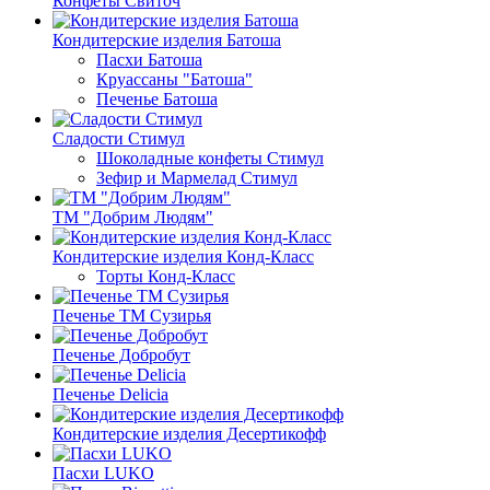
Конфеты Свиточ
Кондитерские изделия Батоша
Пасхи Батоша
Круассаны "Батоша"
Печенье Батоша
Сладости Стимул
Шоколадные конфеты Стимул
Зефир и Мармелад Стимул
ТМ "Добрим Людям"
Кондитерские изделия Конд-Класс
Торты Конд-Класс
Печенье ТМ Сузирья
Печенье Добробут
Печенье Delicia
Кондитерские изделия Десертикофф
Пасхи LUKO