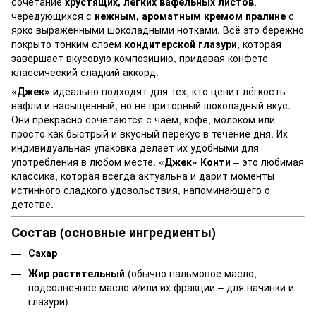
сочетание
хрустящих, легких вафельных листов
,
чередующихся с
нежным, ароматным кремом пралине
с
ярко выраженными шоколадными нотками. Всё это бережно
покрыто тонким слоем
кондитерской глазури
, которая
завершает вкусовую композицию, придавая конфете
классический сладкий аккорд.
«Джек»
идеально подходят для тех, кто ценит лёгкость
вафли и насыщенный, но не приторный шоколадный вкус.
Они прекрасно сочетаются с чаем, кофе, молоком или
просто как быстрый и вкусный перекус в течение дня. Их
индивидуальная упаковка делает их удобными для
употребления в любом месте.
«Джек» Конти
– это любимая
классика, которая всегда актуальна и дарит моменты
истинного сладкого удовольствия, напоминающего о
детстве.
Состав (основные ингредиенты)
Сахар
Жир растительный
(обычно пальмовое масло,
подсолнечное масло и/или их фракции – для начинки и
глазури)