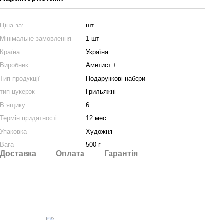
Ціна за:
шт
Мінімальне замовлення
1 шт
Країна
Україна
Виробник
Аметист +
Тип продукції
Подарункові набори
тип цукерок
Грильяжні
В ящику
6
Термін придатності
12 мес
Упаковка
Художня
Вага
500 г
Доставка
Оплата
Гарантія