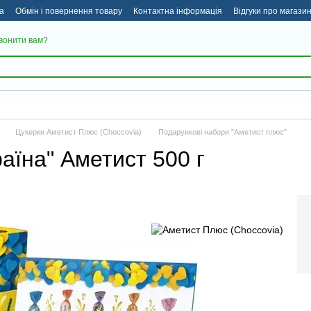
а
Обмін і повернення товару
Контактна інформація
Відгуки про магази
вонити вам?
Цукерки Аметист Плюс (Choccovia)
Подарункові набори "Аметист плюс"
раїна" Аметист 500 г