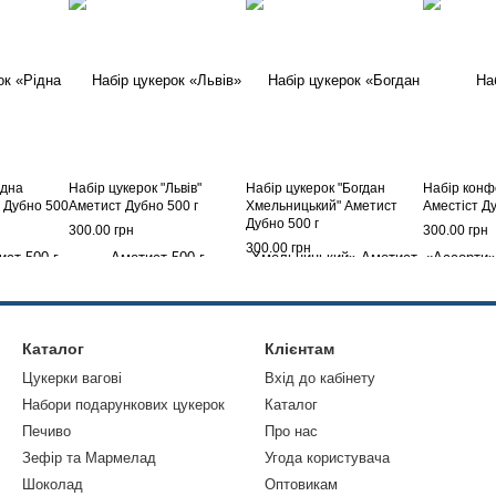
ідна
Набір цукерок "Львів"
Набір цукерок "Богдан
Набір конф
т Дубно 500
Аметист Дубно 500 г
Хмельницький" Аметист
Аместіст Ду
Дубно 500 г
300.00 грн
300.00 грн
300.00 грн
Каталог
Клієнтам
Цукерки вагові
Вхід до кабінету
Набори подарункових цукерок
Каталог
Печиво
Про нас
Зефір та Мармелад
Угода користувача
Шоколад
Оптовикам