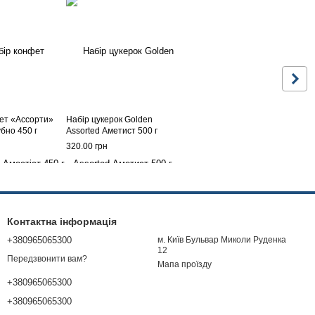
ет «Ассорти»
Набір цукерок Golden
бно 450 г
Assorted Аметист 500 г
320.00 грн
Контактна інформація
+380965065300
м. Київ Бульвар Миколи Руденка
12
Передзвонити вам?
Мапа проїзду
+380965065300
+380965065300