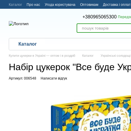
Перейти до основного контенту
Каталог
Про нас
Угода користувача
Оптовикам
Доставка і оплат
Угода користувача
+380965065300
Передз
Каталог
Купити цукерки в Україні — оптом і в роздріб
Каталог
Українські солодощі
Набір цукерок "Все буде Ук
Артикул: 006548
Написати відгук