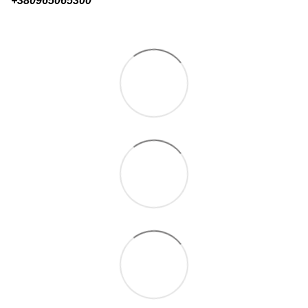
+380
965065300