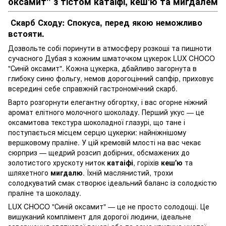
оксамит" з тістом катаіфі, кеш'ю та мигдалем
Скарб Сходу: Спокуса, перед якою неможливо
встояти.
Дозвольте собі поринути в атмосферу розкоші та пишноти
сучасного Дубая з кожним шматочком цукерок LUX CHOCO
"Синій оксамит". Кожна цукерка, дбайливо загорнута в
глибоку синю фольгу, немов дорогоцінний сапфір, приховує
всередині себе справжній гастрономічний скарб.
Варто розгорнути елегантну обгортку, і вас огорне ніжний
аромат елітного молочного шоколаду. Перший укус — це
оксамитова текстура шоколадної глазурі, що тане і
поступається місцем серцю цукерки: найніжнішому
вершковому праліне. У цій кремовій млості на вас чекає
сюрприз — щедрий розсип добірних, обсмажених до
золотистого хрускоту ниток
катаіфі
, горіхів
кеш'ю
та
шляхетного
мигдалю
. Їхній маслянистий, трохи
солодкуватий смак створює ідеальний баланс із солодкістю
праліне та шоколаду.
LUX CHOCO "Синій оксамит" — це не просто солодощі. Це
вишуканий комплімент для дорогої людини, ідеальне