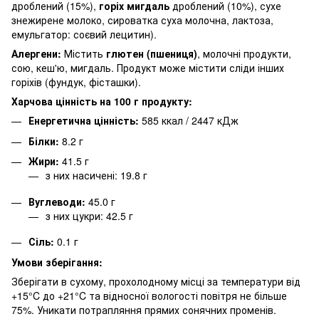
дроблений (15%),
горіх мигдаль
дроблений (10%), сухе
знежирене молоко, сироватка суха молочна, лактоза,
емульгатор: соєвий лецитин).
Алергени:
Містить
глютен (пшениця)
, молочні продукти,
сою, кеш'ю, мигдаль. Продукт може містити сліди інших
горіхів (фундук, фісташки).
Харчова цінність на 100 г продукту:
Енергетична цінність:
585 ккал / 2447 кДж
Білки:
8.2 г
Жири:
41.5 г
з них насичені: 19.8 г
Вуглеводи:
45.0 г
з них цукри: 42.5 г
Сіль:
0.1 г
Умови зберігання:
Зберігати в сухому, прохолодному місці за температури від
+15°C до +21°C та відносної вологості повітря не більше
75%. Уникати потрапляння прямих сонячних променів.