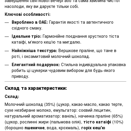
завершення святкової вечері або та сама хвилина чистої
насолоди, яку ви даруєте тільки собі.
Ключові особливості:
Вироблено в ОАЕ:
Гарантія якості та автентичного
східного смаку.
Ідеальне тріо:
Гармонійне поєднання хрусткого тіста
катаіфі, м'якого кеш'ю та мигдалю.
Найніжніша текстура:
Вершкове праліне, що тане в
роті, і оксамитовий молочний шоколад.
Елегантний подарунок:
Стильна індивідуальна упаковка
робить ці цукерки чудовим вибором для будь-якого
приводу.
Склад та характеристики:
Склад:
Молочний шоколад (35%) (цукор, какао-масло, какао терте,
сухе незбиране молоко, емульгатор: соєвий лецитин,
натуральний ароматизатор: ваніль), начинка праліне (65%)
(цукор, рослинні жири (пальмова олія),
тісто катаіфі
(10%)
(борошно
пшеничне
, вода, крохмаль),
горіх кеш'ю