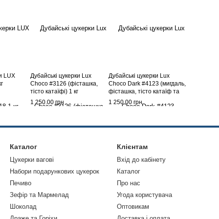
ки LUX
Дубайські цукерки Lux
Дубайські цукерки Lux
г
Choco #3126 (фісташка,
Choco Dark #4123 (мигдаль,
тісто катаїфі) 1 кг
фісташка, тісто катаїф та
подрібнені лісові горіхи)
1 250.00 грн
1 250.00 грн
Каталог
Клієнтам
Цукерки вагові
Вхід до кабінету
Набори подарункових цукерок
Каталог
Печиво
Про нас
Зефір та Мармелад
Угода користувача
Шоколад
Оптовикам
Драже та Горіхи
Доставка і оплата