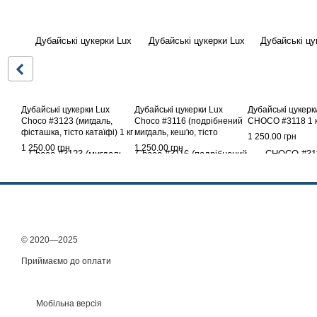
Дубайські цукерки Lux
Дубайські цукерки Lux
Дубайські цукер
Choco #3123 (мигдаль,
Choco #3116 (подрібнений
CHOCO #3118 1 к
фісташка, тісто катаїфі) 1 кг
мигдаль, кеш'ю, тісто
1 250.00 грн
катаїфі та фісташка)
1 250.00 грн
1 250.00 грн
© 2020—2025
Приймаємо до оплати
Мобільна версія