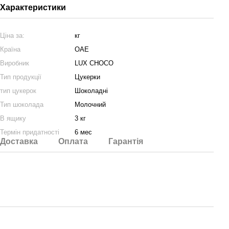
Характеристики
Ціна за:
кг
Країна
ОАЕ
Виробник
LUX CHOCO
Тип продукції
Цукерки
тип цукерок
Шоколадні
Тип шоколада
Молочний
В ящику
3 кг
Термін придатності
6 мес
Доставка
Оплата
Гарантія