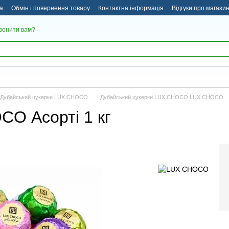
а
Обмін і повернення товару
Контактна інформація
Відгуки про магази
вонити вам?
Дубайський цукерки LUX CHOCO
Дубайський цукерки LUX CHOCO LUX CHOCO
CO Асорті 1 кг