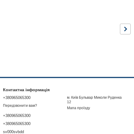
Контактна інформація
+380965065300
м. Київ Бульвар Миколи Руденка
12
Передзвонити вам?
Мапа проїзду
+380965065300
+380965065300
sv000svbdd