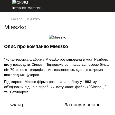
Каталог
Mieszko
Mieszko
Опис про компанію Mieszko
"Кондитерська фабрика Mieszko розташована в місті Ратібор,
що у воєводстві Сілезія. Підприємство пишається своєю більш
ніж 70-річною традицією виготовлення солодощів зокрема
шоколадних цукерок.
Під маркою Мешко фірма розпочала роботу у 1993-му,
об'єднавши під нею виробничі потужності фабрик “Сілезець”
та “Ратиборжа”.
Фільтр
За популярністю