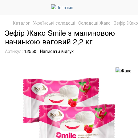
Каталог
Українські солодощі
Солодощі Жако
Зефір Жако
Зефір Жако Smile з малиновою
начинкою ваговий 2,2 кг
Артикул:
12550
Написати відгук