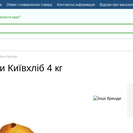
а
Обмін і повернення товару
Контактна інформація
Відгуки про магази
вонити вам?
Інші бренди
и Київхліб 4 кг