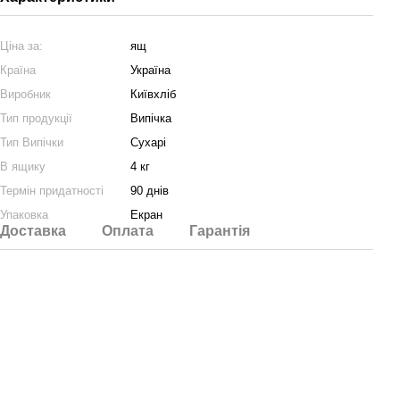
Ціна за:
ящ
Країна
Україна
Виробник
Київхліб
Тип продукції
Випічка
Тип Випічки
Сухарі
В ящику
4 кг
Термін придатності
90 днів
Упаковка
Екран
Доставка
Оплата
Гарантія