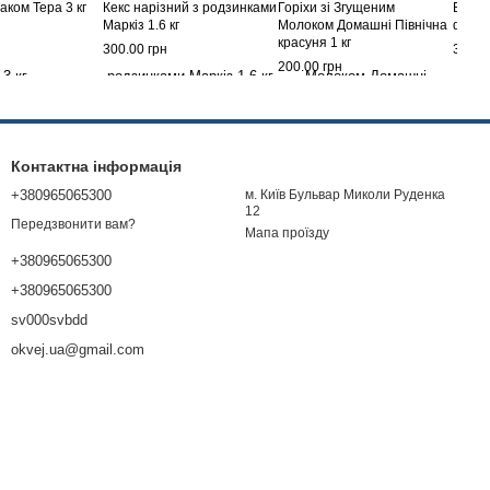
аком Тера 3 кг
Кекс нарiзний з родзинками
Горіхи зі Згущеним
Бельг
Маркіз 1.6 кг
Молоком Домашні Північна
фасов
красуня 1 кг
300.00 грн
370.0
200.00 грн
Контактна інформація
+380965065300
м. Київ Бульвар Миколи Руденка
12
Передзвонити вам?
Мапа проїзду
+380965065300
+380965065300
sv000svbdd
okvej.ua@gmail.com