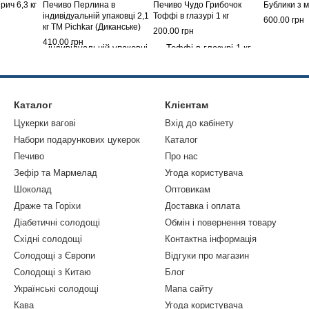
рич 6,3 кг
Печиво Перлина в
Печиво Чудо Грибочок
Бублики з м
індивідуальній упаковці 2,1
Тоффі в глазурі 1 кг
600.00 грн
кг ТМ Pichkar (Диканське)
200.00 грн
410.00 грн
Каталог
Клієнтам
Цукерки вагові
Вхід до кабінету
Набори подарункових цукерок
Каталог
Печиво
Про нас
Зефір та Мармелад
Угода користувача
Шоколад
Оптовикам
Драже та Горіхи
Доставка і оплата
Діабетичні солодощі
Обмін і повернення товару
Східні солодощі
Контактна інформація
Солодощі з Європи
Відгуки про магазин
Солодощі з Китаю
Блог
Українські солодощі
Мапа сайту
Кава
Угода користувача