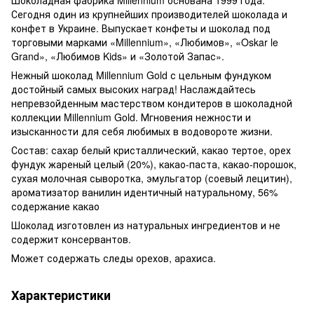
Сегодня один из крупнейших производителей шоколада и
конфет в Украине. Выпускает конфеты и шоколад под
торговыми марками «Millennium», «Любимов», «Oskar le
Grand», «Любимов Kids» и «Золотой Запас».
Нежный шоколад Millennium Gold с цельным фундуком
достойный самых высоких наград! Наслаждайтесь
непревзойденным мастерством кондитеров в шоколадной
коллекции Millennium Gold. Мгновения нежности и
изысканности для себя любимых в водовороте жизни.
Состав: сахар белый кристаллический, какао тертое, орех
фундук жареный целый (20%), какао-паста, какао-порошок,
сухая молочная сыворотка, эмульгатор (соевый лецитин),
ароматизатор ванилин идентичный натуральному, 56%
содержание какао
Шоколад изготовлен из натуральных ингредиентов и не
содержит консервантов.
Может содержать следы орехов, арахиса.
Характеристики