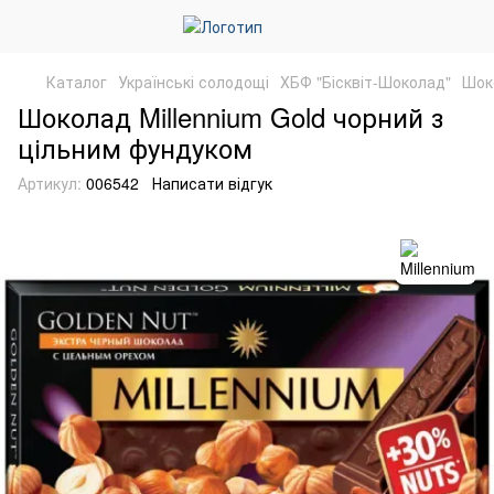
Каталог
Українські солодощі
ХБФ "Бісквіт-Шоколад"
Шок
Шоколад Millennium Gold чорний з
цільним фундуком
Артикул:
006542
Написати відгук