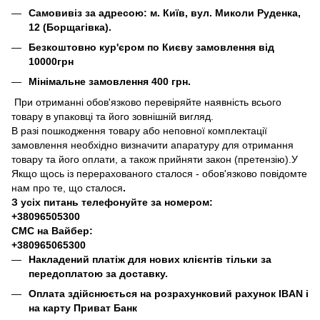
Самовивіз за адресою: м. Київ, вул. Миколи Руденка,
12 (Борщагівка).
Безкоштовно кур'єром по Києву замовлення від
10000грн
Мінімальне замовлення 400 грн.
При отриманні обов'язково перевіряйте наявність всього
товару в упаковці та його зовнішній вигляд.
В разі пошкодження товару або неповної комплектації
замовлення необхідно визначити апаратуру для отримання
товару та його оплати, а також прийняти закон (претензію).У
Якщо щось із перерахованого сталося - обов'язково повідомте
нам про те, що сталося
.
З усіх питань телефонуйте за номером:
+38096505300
СМС на Вайбер:
+380965065300
Накладений платіж для нових клієнтів тільки за
передоплатою за доставку.
Оплата здійснюється на розрахунковий рахунок IBAN і
на карту Приват Банк