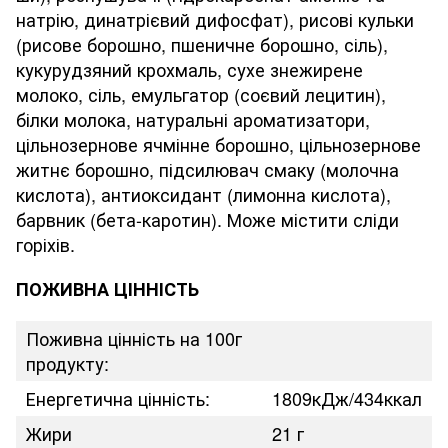
натрію, динатрієвий дифосфат), рисові кульки
(рисове борошно, пшеничне борошно, сіль),
кукурудзяний крохмаль, сухе знежирене
молоко, сіль, емульгатор (соєвий лецитин),
білки молока, натуральні ароматизатори,
цільнозернове ячмінне борошно, цільнозернове
житнє борошно, підсилювач смаку (молочна
кислота), антиоксидант (лимонна кислота),
барвник (бета-каротин). Може містити сліди
горіхів.
ПОЖИВНА ЦІННІСТЬ
Поживна цінність на 100г
продукту:
Енергетична цінність:
1809кДж/434ккал
Жири
21 г