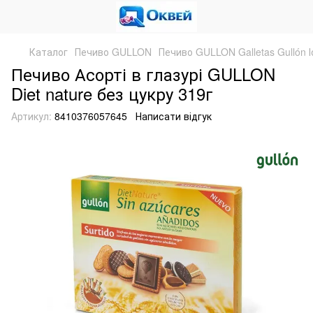
Каталог
Печиво GULLON
Печиво GULLON Galletas Gullón І
Печиво Асорті в глазурі GULLON
Diet nature без цукру 319г
Артикул:
8410376057645
Написати відгук