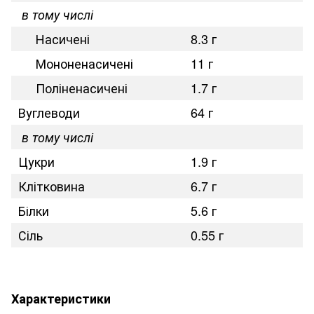
в тому числі
Насичені
8.3 г
Мононенасичені
11 г
Поліненасичені
1.7 г
Вуглеводи
64 г
в тому числі
Цукри
1.9 г
Клітковина
6.7 г
Білки
5.6 г
Сіль
0.55 г
Характеристики