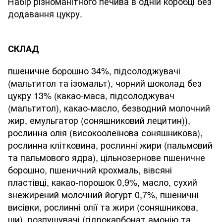
Набір різноманітного печива в одній коробці без
додавання цукру.
СКЛАД
пшеничне борошно 34%, підсолоджувачі
(мальтитол та ізомальт), чорний шоколад без
цукру 13% (какао-маса, підсолоджувач
(мальтитол), какао-масло, безводний молочний
жир, емульгатор (соняшниковий лецитин)),
рослинна олія (високоолеїнова соняшникова),
рослинна клітковина, рослинні жири (пальмовий
та пальмового ядра), цільнозернове пшеничне
борошно, пшеничний крохмаль, вівсяні
пластівці, какао-порошок 0,9%, масло, сухий
знежирений молочний йогурт 0,7%, пшеничні
висівки, рослинні олії та жири (соняшникова,
ши), розпушувачі (гідрокарбонат амонію та