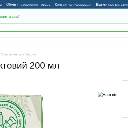
а
Обмін і повернення товару
Контактна інформація
Відгуки про магази
вонити вам?
Соки та нектари Наш сік
ктовий 200 мл