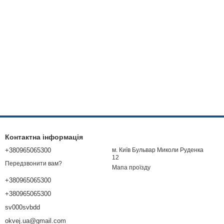
Контактна інформація
+380965065300
м. Київ Бульвар Миколи Руденка
12
Передзвонити вам?
Мапа проїзду
+380965065300
+380965065300
sv000svbdd
okvej.ua@gmail.com