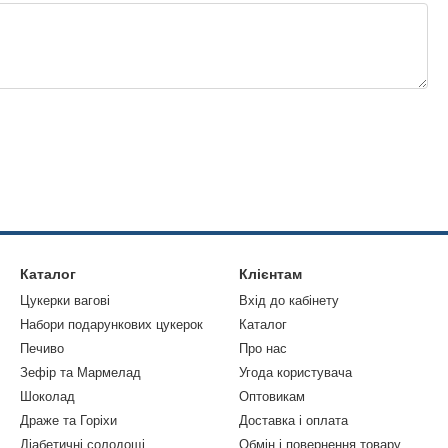
Каталог
Клієнтам
Цукерки вагові
Вхід до кабінету
Набори подарункових цукерок
Каталог
Печиво
Про нас
Зефір та Мармелад
Угода користувача
Шоколад
Оптовикам
Драже та Горіхи
Доставка і оплата
Діабетичні солодощі
Обмін і повернення товару