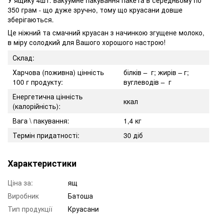
350 грам - що дуже зручно, тому що круасани довше
зберігаються.
Це ніжний та смачний круасан з начинкою згущене молоко,
в міру солодкий для Вашого хорошого настрою!
Склад:
Харчова (поживна) цінність
білків – г; жирів – г;
100 г продукту:
вуглеводів – г
Енергетична цінність
ккал
(калорійність):
Вага \ пакування:
1,4 кг
Термін придатності:
30 діб
Характеристики
Ціна за:
ящ
Виробник
Батоша
Тип продукції
Круасани