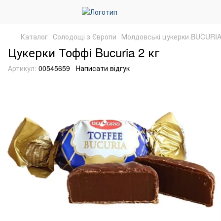
Каталог
Солодощі з Європи
Молдовські цукерки BUCURI
Цукерки Тоффі Bucuria 2 кг
Артикул:
00545659
Написати відгук