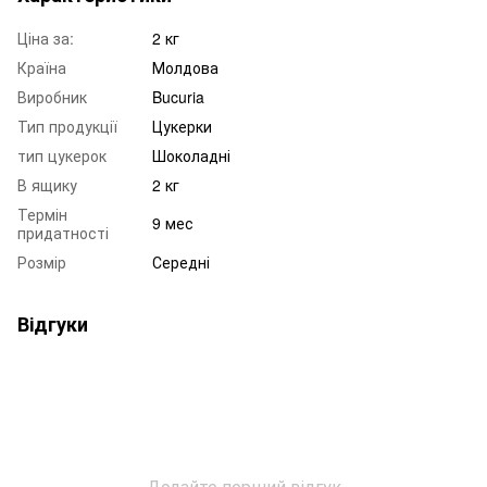
Ціна за:
2 кг
Країна
Молдова
Виробник
Bucuria
Тип продукції
Цукерки
тип цукерок
Шоколадні
В ящику
2 кг
Термін
9 мес
придатності
Розмір
Середні
Відгуки
Додайте перший відгук