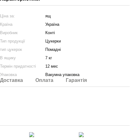
Ціна за:
ящ
Країна
Україна
Виробник
Конті
Тип продукції
Цукерки
тип цукерок
Помадні
В ящику
7 кг
Термін придатності
12 мес
Упаковка
Вакумна упаковка
Доставка
Оплата
Гарантія