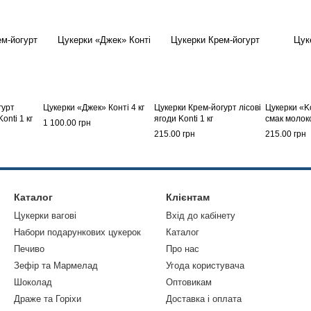
гурт
Цукерки «Джек» Конті 4 кг
Цукерки Крем-йогурт лісові
Цукерки «K
nti 1 кг
ягоди Konti 1 кг
смак молоко
1 100.00 грн
215.00 грн
215.00 грн
Каталог
Клієнтам
Цукерки вагові
Вхід до кабінету
Набори подарункових цукерок
Каталог
Печиво
Про нас
Зефір та Мармелад
Угода користувача
Шоколад
Оптовикам
Драже та Горіхи
Доставка і оплата