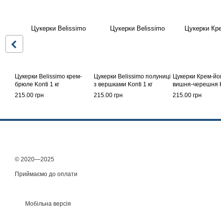
Цукерки Belissimo крем-
Цукерки Belissimo полуниці
Цукерки Крем-йо
брюле Konti 1 кг
з вершками Konti 1 кг
вишня-черешня Ko
215.00 грн
215.00 грн
215.00 грн
© 2020—2025
Приймаємо до оплати
Мобільна версія