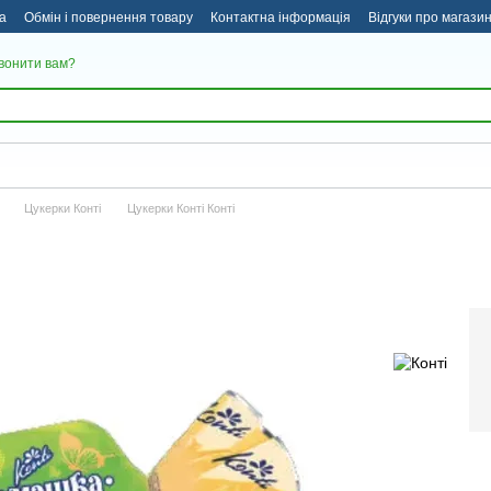
а
Обмін і повернення товару
Контактна інформація
Відгуки про магази
вонити вам?
Цукерки Конті
Цукерки Конті Конті