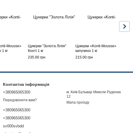
onti-Mousse»
Цукерки "Золота Лілія"
Цукерки «Konti-Mousse»
 1 кг
Конті 1 кг
капучино 1 кг
235.00 грн
215.00 грн
Контактна інформація
+380965065300
м. Київ Бульвар Миколи Руденка
12
Передзвонити вам?
Мапа проїзду
+380965065300
+380965065300
sv000svbdd