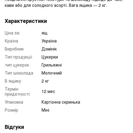
кави або для солодкого асорті. Вага ящика — 2 кг.
Характеристики
Ціна за:
ящ
Країна
Україна
Виробник
Домінік
Тип продукції
Цукерки
тип цукерок
Грильяжні
Тип шоколада
Молочний
В ящику
2 кг
Термін
12 мес
придатності
Упаковка
Картонна скринька
Розмір
Міні
Відгуки