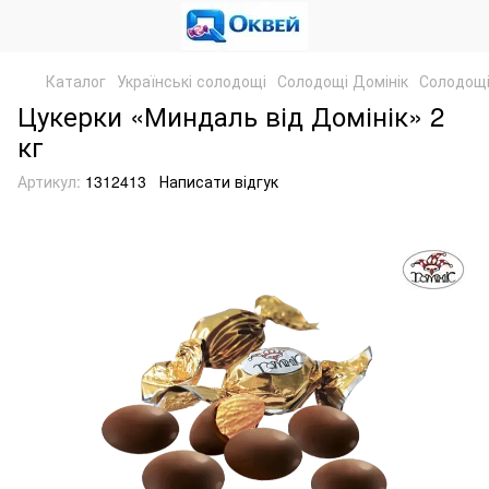
Каталог
Українські солодощі
Солодощі Домінік
Солодощі
Цукерки «Миндаль від Домінік» 2
кг
Артикул:
1312413
Написати відгук