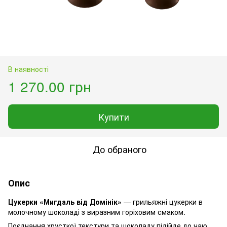
В наявності
1 270.00 грн
Купити
До обраного
Опис
Цукерки «Мигдаль від Домінік»
— грильяжні цукерки в
молочному шоколаді з виразним горіховим смаком.
Поєднання хрусткої текстури та шоколаду підійде до чаю,