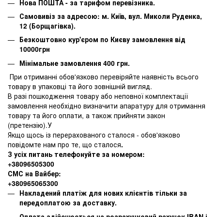
Нова ПОШТА - за тарифом перевізника.
Самовивіз за адресою: м. Київ, вул. Миколи Руденка,
12 (Борщагівка).
Безкоштовно кур'єром по Києву замовлення від
10000грн
Мінімальне замовлення 400 грн.
При отриманні обов'язково перевіряйте наявність всього
товару в упаковці та його зовнішній вигляд.
В разі пошкодження товару або неповної комплектації
замовлення необхідно визначити апаратуру для отримання
товару та його оплати, а також прийняти закон
(претензію).У
Якщо щось із перерахованого сталося - обов'язково
повідомте нам про те, що сталося
.
З усіх питань телефонуйте за номером:
+38096505300
СМС на Вайбер:
+380965065300
Накладений платіж для нових клієнтів тільки за
передоплатою за доставку.
Оплата здійснюється на розрахунковий рахунок IBAN і