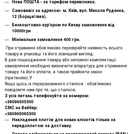
Нова ПОШТА - за тарифом перевізника.
Самовивіз за адресою: м. Київ, вул. Миколи Руденка,
12 (Борщагівка).
Безкоштовно кур'єром по Києву замовлення від
10000грн
Мінімальне замовлення 400 грн.
При отриманні обов'язково перевіряйте наявність всього
товару в упаковці та його зовнішній вигляд.
В разі пошкодження товару або неповної комплектації
замовлення необхідно визначити апаратуру для отримання
товару та його оплати, а також прийняти закон
(претензію).У
Якщо щось із перерахованого сталося - обов'язково
повідомте нам про те, що сталося
.
З усіх питань телефонуйте за номером:
+38096505300
СМС на Вайбер:
+380965065300
Накладений платіж для нових клієнтів тільки за
передоплатою за доставку.
Оплата здійснюється на розрахунковий рахунок IBAN і