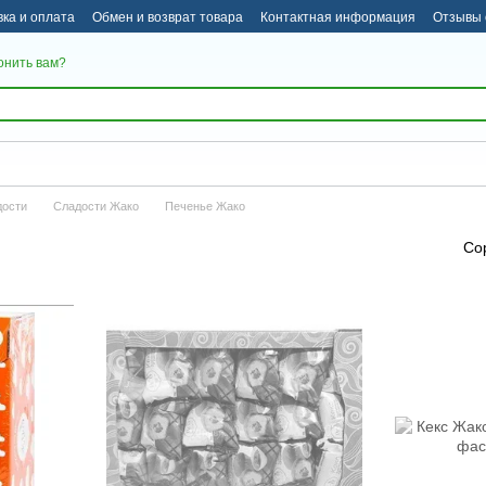
вка и оплата
Обмен и возврат товара
Контактная информация
Отзывы 
онить вам?
дости
Сладости Жако
Печенье Жако
Со