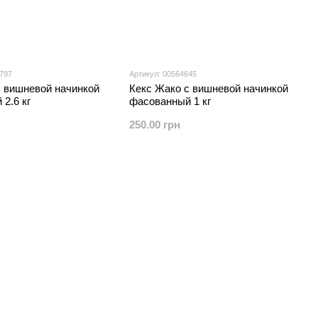
7797
Артикул: 00564645
с вишневой начинкой
Кекс Жако с вишневой начинкой
2.6 кг
фасованный 1 кг
250.00 грн