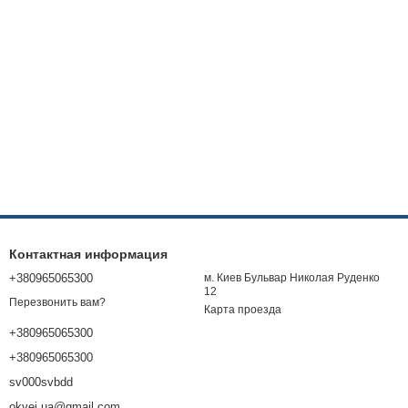
Контактная информация
+380965065300
м. Киев Бульвар Николая Руденко
12
Перезвонить вам?
Карта проезда
+380965065300
+380965065300
sv000svbdd
okvej.ua@gmail.com