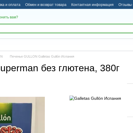
вка и оплата
Обмен и возврат товара
Контактная информация
Отзывы 
онить вам?
ON
Печенье GULLON Galletas Gullón Испания
uperman без глютена, 380г