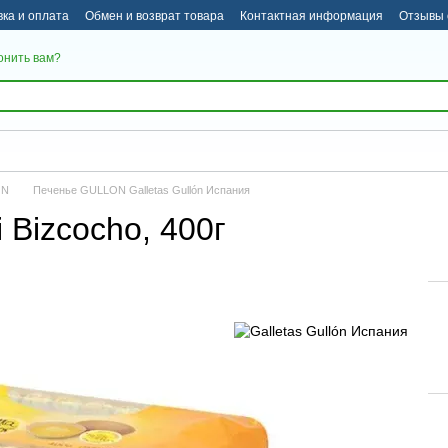
вка и оплата
Обмен и возврат товара
Контактная информация
Отзывы 
онить вам?
ON
Печенье GULLON Galletas Gullón Испания
 Bizcocho, 400г