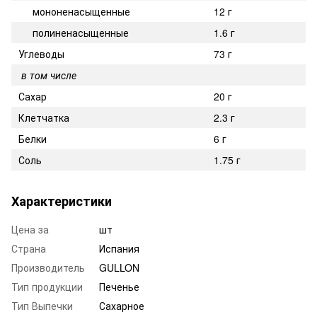
мононенасыщенные
12 г
полиненасыщенные
1.6 г
Углеводы
73 г
в том числе
Сахар
20 г
Клетчатка
2.3 г
Белки
6 г
Соль
1.75 г
Характеристики
Цена за
шт
Страна
Испания
Производитель
GULLON
Тип продукции
Печенье
Тип Выпечки
Сахарное