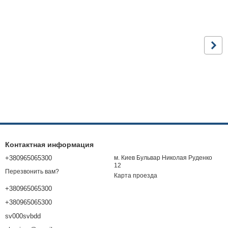
Контактная информация
+380965065300
м. Киев Бульвар Николая Руденко
12
Перезвонить вам?
Карта проезда
+380965065300
+380965065300
sv000svbdd