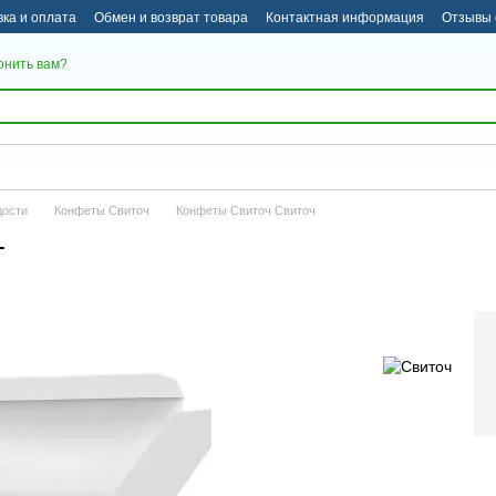
вка и оплата
Обмен и возврат товара
Контактная информация
Отзывы 
онить вам?
дости
Конфеты Свиточ
Конфеты Свиточ Свиточ
г