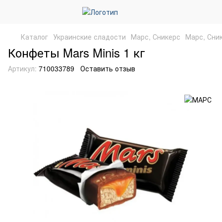
Каталог
Украинские сладости
Марс, Сникерс
Марс, Сни
Конфеты Mars Minis 1 кг
Артикул:
710033789
Оставить отзыв