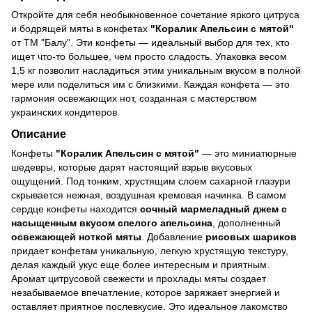
Откройте для себя необыкновенное сочетание яркого цитруса
и бодрящей мяты в конфетах
"Коралик Апельсин с мятой"
от ТМ "Балу". Эти конфеты — идеальный выбор для тех, кто
ищет что-то большее, чем просто сладость. Упаковка весом
1,5 кг позволит насладиться этим уникальным вкусом в полной
мере или поделиться им с близкими. Каждая конфета — это
гармония освежающих нот, созданная с мастерством
украинских кондитеров.
Описание
Конфеты
"Коралик Апельсин с мятой"
— это миниатюрные
шедевры, которые дарят настоящий взрыв вкусовых
ощущений. Под тонким, хрустящим слоем сахарной глазури
скрывается нежная, воздушная кремовая начинка. В самом
сердце конфеты находится
сочный мармеладный джем с
насыщенным вкусом спелого апельсина
, дополненный
освежающей ноткой мяты
. Добавление
рисовых шариков
придает конфетам уникальную, легкую хрустящую текстуру,
делая каждый укус еще более интересным и приятным.
Аромат цитрусовой свежести и прохлады мяты создает
незабываемое впечатление, которое заряжает энергией и
оставляет приятное послевкусие. Это идеальное лакомство