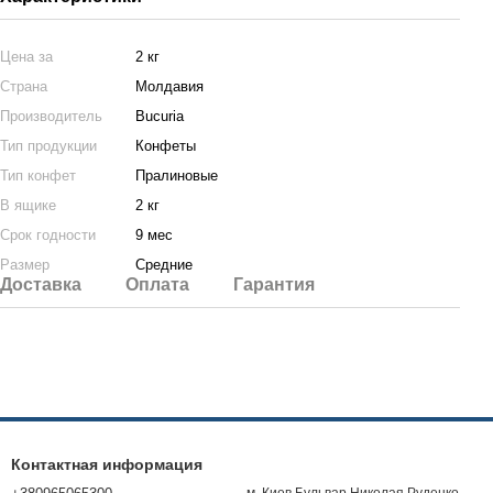
Цена за
2 кг
Страна
Молдавия
Производитель
Bucuria
Тип продукции
Конфеты
Тип конфет
Пралиновые
В ящике
2 кг
Срок годности
9 мес
Размер
Средние
Доставка
Оплата
Гарантия
Контактная информация