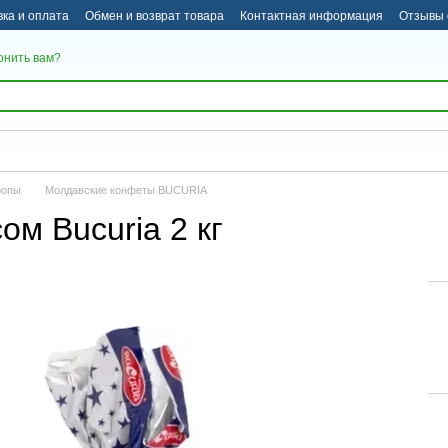
вка и оплата
Обмен и возврат товара
Контактная информация
Отзывы 
онить вам?
ропы
Молдавские конфеты BUCURIA
м Bucuria 2 кг