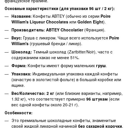
французское пралине.
Основные характеристики (для упаковки 96 шт / 2 кг):
Название:
Конфеты ABTEY (обычно из серии
Poire
William's Liqueur Chocolates
или
Golden Eight
).
Производитель:
ABTEY Chocolatier
(Франция).
Вкус:
Груша с ликером. Чаще всего используется
Poire
William's
(грушевый бренди / ликер).
Шоколад:
Темный шоколад (Zartbitter/Noir), часто с
содержанием какао не менее 51%.
Форма:
Конфеты имеют форму маленьких
груш
.
Упаковка:
Индивидуальная упаковка каждой конфеты
(зачастую в золотистой фольге) в большой коробке или
ящике.
Вес/Количество:
2 кг
(или близкие варианты, например,
1.92 кг), что соответствует примерно
96 штукам
(если
вес одной конфеты около 20-21 г).
Особенности:
Это премиальные шоколадные конфеты, знаменитые
своей жидкой ликерной начинкой
без сахарной корочки
.