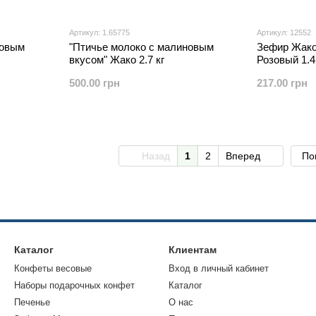
Артикул: 1.65775
Артикул: 12552
новым
"Птичье молоко с малиновым
Зефир Жако
вкусом" Жако 2.7 кг
Розовый 1.4
500.00 грн
217.00 грн
Назад
1
2
Вперед
По
Каталог
Клиентам
Конфеты весовые
Вход в личный кабинет
Наборы подарочных конфет
Каталог
Печенье
О нас