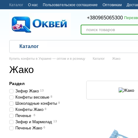
Перейти к основному контенту
Каталог
О нас
Пользовательское соглашение
Оптовикам
Доста
Пользовательское соглашение
+380965065300
Перезв
Каталог
Купить конфеты в Украине — оптом и в розницу
Каталог
Жако
Жако
Раздел
Зефир Жако
13
Конфеты весовые
8
Шоколадные конфеты
8
Конфеты Жако
8
Печенье
6
Зефир и Мармелад
13
Печенье Жако
6