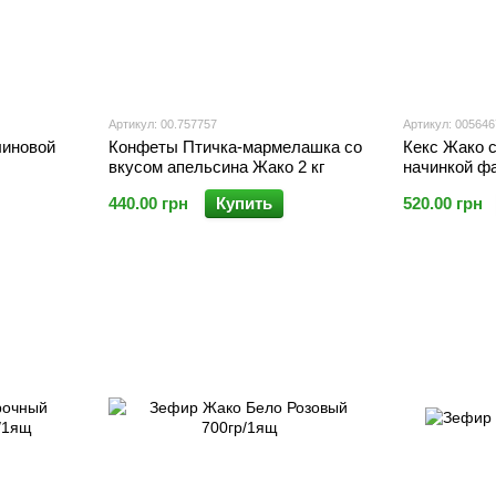
Артикул: 00.757757
Артикул: 005646
линовой
Конфеты Птичка-мармелашка со
Кекс Жако 
вкусом апельсина Жако 2 кг
начинкой фа
440.00 грн
Купить
520.00 грн