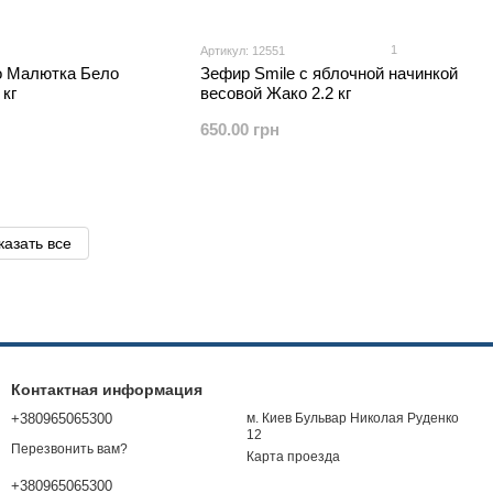
1
Артикул: 12551
 Малютка Бело
Зефир Smile c яблочной начинкой
 кг
весовой Жако 2.2 кг
650.00 грн
казать все
Контактная информация
+380965065300
м. Киев Бульвар Николая Руденко
12
Перезвонить вам?
Карта проезда
+380965065300