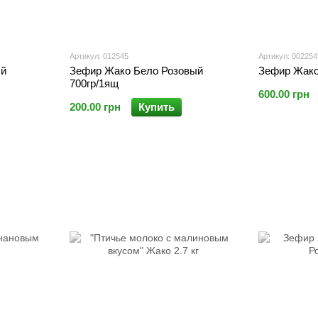
Артикул: 012545
Артикул: 002254
ый
Зефир Жако Бело Розовый
Зефир Жако 
700гр/1ящ
600.00 грн
200.00 грн
Купить