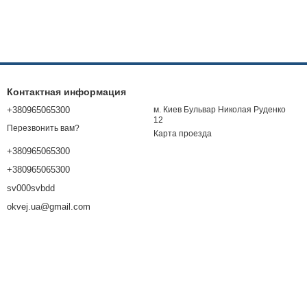
Контактная информация
+380965065300
м. Киев Бульвар Николая Руденко
12
Перезвонить вам?
Карта проезда
+380965065300
+380965065300
sv000svbdd
okvej.ua@gmail.com