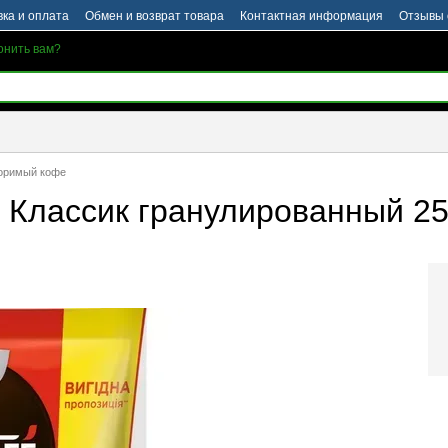
вка и оплата
Обмен и возврат товара
Контактная информация
Отзывы 
онить вам?
оримый кофе
Классик гранулированный 250