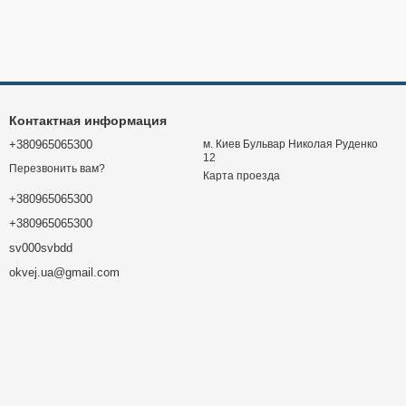
Контактная информация
+380965065300
м. Киев Бульвар Николая Руденко
12
Перезвонить вам?
Карта проезда
+380965065300
+380965065300
sv000svbdd
okvej.ua@gmail.com