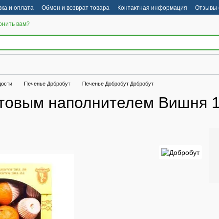
вка и оплата
Обмен и возврат товара
Контактная информация
Отзывы 
онить вам?
дости
Печенье Добробут
Печенье Добробут Добробут
ктовым наполнителем Вишня 1