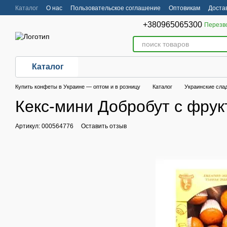
Перейти к основному контенту
Каталог
О нас
Пользовательское соглашение
Оптовикам
Доста
Пользовательское соглашение
+380965065300
Перезв
Каталог
Купить конфеты в Украине — оптом и в розницу
Каталог
Украинские сла
Кекс-мини Добробут с фру
Артикул: 000564776
Оставить отзыв