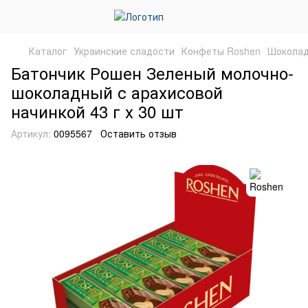
Каталог
Украинские сладости
Конфеты Roshen
Шоколад
Батончик Рошен Зеленый молочно-
шоколадный с арахисовой
начинкой 43 г х 30 шт
Артикул:
0095567
Оставить отзыв