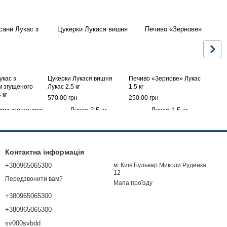
укас з
Цукерки Лукася вишня
Печиво «Зернове» Лукас
 згущеного
Лукас 2.5 кг
1.5 кг
 кг
570.00 грн
250.00 грн
Контактна інформація
+380965065300
м. Київ Бульвар Миколи Руденка
12
Передзвонити вам?
Мапа проїзду
+380965065300
+380965065300
sv000svbdd