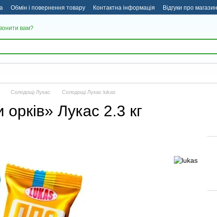
а
Обмін і повернення товару
Контактна інформація
Відгуки про магази
вонити вам?
Солодощі Лукас
Солодощі Лукас lukas
орків» Лукас 2.3 кг