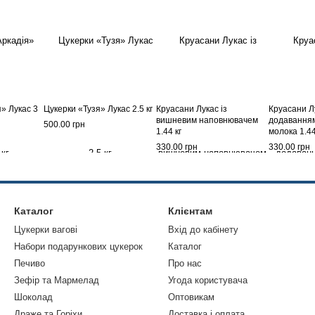
» Лукас 3
Цукерки «Тузя» Лукас 2.5 кг
Круасани Лукас із
Круасани Л
вишневим наповнювачем
додаванням
500.00 грн
1.44 кг
молока 1.44
330.00 грн
330.00 грн
Каталог
Клієнтам
Цукерки вагові
Вхід до кабінету
Набори подарункових цукерок
Каталог
Печиво
Про нас
Зефір та Мармелад
Угода користувача
Шоколад
Оптовикам
Драже та Горіхи
Доставка і оплата