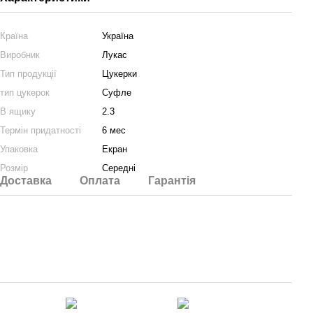
Країна
Україна
Виробник
Лукас
Тип продукції
Цукерки
тип цукерок
Суфле
В ящику
2.3
Термін придатності
6 мес
Упаковка
Екран
Розмір
Середні
Доставка
Оплата
Гарантія