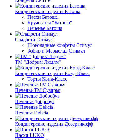
Конфеты Свиточ
Кондитерские изделия Батоша
Пасхи Батоша
Круассаны "Батоша"
Печенье Батоша
Сладости Стимул
Шоколадные конфеты Стимул
Зефир и Мармелад Стимул
ТМ "Добрим Людям"
Кондитерские изделия Конд-Класс
Торты Конд-Класс
Печенье ТМ Сузирья
Печенье Добробут
Печенье Delicia
Кондитерские изделия Десертикофф
Пасхи LUKO