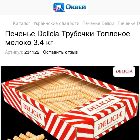
Каталог
Украинские сладости
Печенье Delicia
Печенье De
Печенье Delicia Трубочки Топленое
молоко 3.4 кг
Артикул:
234122
Оставить отзыв