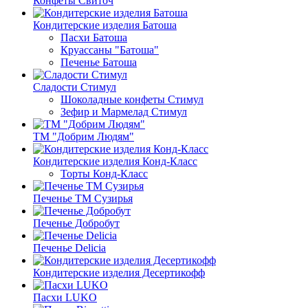
Конфеты Свиточ
Кондитерские изделия Батоша
Пасхи Батоша
Круассаны "Батоша"
Печенье Батоша
Сладости Стимул
Шоколадные конфеты Стимул
Зефир и Мармелад Стимул
ТМ "Добрим Людям"
Кондитерские изделия Конд-Класс
Торты Конд-Класс
Печенье ТМ Сузирья
Печенье Добробут
Печенье Delicia
Кондитерские изделия Десертикофф
Пасхи LUKO